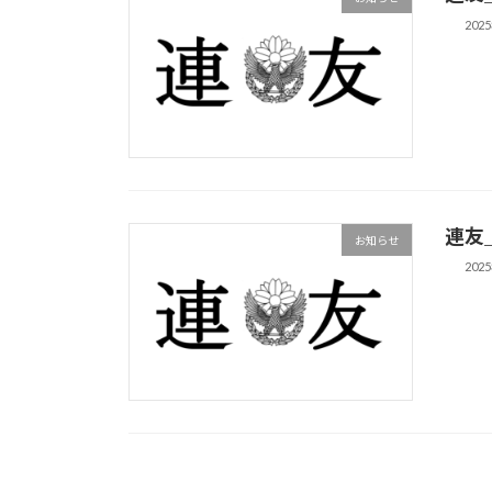
202
連友
お知らせ
202