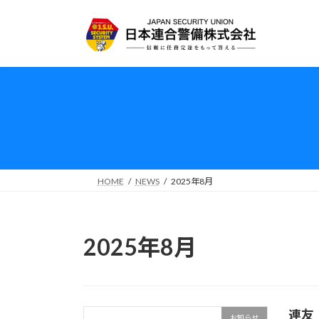
コ
ナ
ン
ビ
テ
ゲ
ン
ー
ツ
シ
へ
ョ
ス
ン
キ
に
ッ
移
プ
動
HOME
NEWS
2025年8月
2025年8月
連友
お知らせ