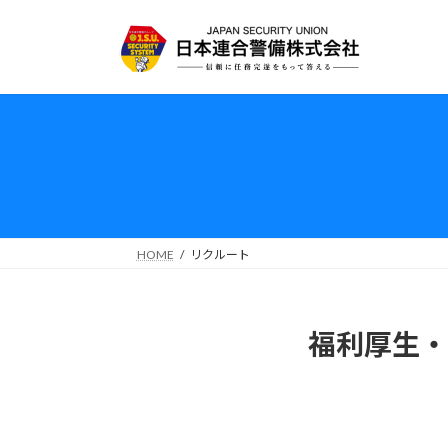
コ
ナ
ン
ビ
テ
ゲ
ン
ー
ツ
シ
へ
ョ
ス
ン
キ
に
ッ
移
プ
動
HOME
リクルート
福利厚生・